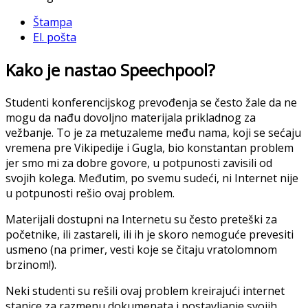
Štampa
El. pošta
Kako je nastao Speechpool?
Studenti konferencijskog prevođenja se često žale da ne
mogu da nađu dovoljno materijala prikladnog za
vežbanje. To je za metuzaleme među nama, koji se sećaju
vremena pre Vikipedije i Gugla, bio konstantan problem
jer smo mi za dobre govore, u potpunosti zavisili od
svojih kolega. Međutim, po svemu sudeći, ni Internet nije
u potpunosti rešio ovaj problem.
Materijali dostupni na Internetu su često preteški za
početnike, ili zastareli, ili ih je skoro nemoguće prevesiti
usmeno (na primer, vesti koje se čitaju vratolomnom
brzinom!).
Neki studenti su rešili ovaj problem kreirajući internet
stanice za razmenu dokumenata i postavljanje svojih,