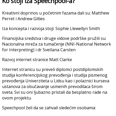
Ko stoji iza Speechpool-a?
Kreativni doprinos u početnim fazama dali su: Matthew
Perret i Andrew Gillies
Iza koncepta i razvoja stoji: Sophie Llewellyn Smith
Finansijska sredstva i druge vidove podrške pružili su:
Nacionalna mreža za tumačenje (NNI-National Network
for Interpreting) i dr Svetlana Carsten
Razvoj internet stranice Matt Clarke
Internet stranicu su preveli diplomci postdiplomskih
studija konferencijskog prevođenja i studija pismenog
prevođenja Univerziteta u Lidsu kao i polaznici kurseva
ustanova za obučavanje usmenih prevodilaca širom
sveta. Svi su oni ljubazno pristali da besplatno rade na
ovom projektu.
Speechpool želi da se zahvali sledećim osobama: