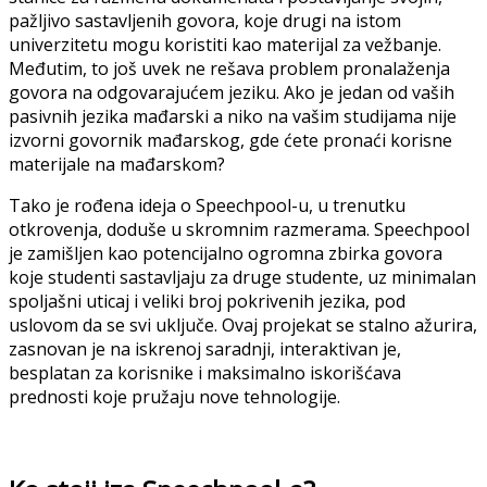
pažljivo sastavljenih govora, koje drugi na istom
univerzitetu mogu koristiti kao materijal za vežbanje.
Međutim, to još uvek ne rešava problem pronalaženja
govora na odgovarajućem jeziku. Ako je jedan od vaših
pasivnih jezika mađarski a niko na vašim studijama nije
izvorni govornik mađarskog, gde ćete pronaći korisne
materijale na mađarskom?
Tako je rođena ideja o Speechpool-u, u trenutku
otkrovenja, doduše u skromnim razmerama. Speechpool
je zamišljen kao potencijalno ogromna zbirka govora
koje studenti sastavljaju za druge studente, uz minimalan
spoljašni uticaj i veliki broj pokrivenih jezika, pod
uslovom da se svi uključe. Ovaj projekat se stalno ažurira,
zasnovan je na iskrenoj saradnji, interaktivan je,
besplatan za korisnike i maksimalno iskorišćava
prednosti koje pružaju nove tehnologije.