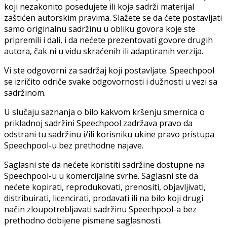
koji nezakonito posedujete ili koja sadrži materijal
zaštićen autorskim pravima. Slažete se da ćete postavljati
samo originalnu sadržinu u obliku govora koje ste
pripremili i dali, i da nećete prezentovati govore drugih
autora, čak ni u vidu skraćenih ili adaptiranih verzija.
Vi ste odgovorni za sadržaj koji postavljate. Speechpool
se izričito odriče svake odgovornosti i dužnosti u vezi sa
sadržinom.
U slučaju saznanja o bilo kakvom kršenju smernica o
prikladnoj sadržini Speechpool zadržava pravo da
odstrani tu sadržinu i/ili korisniku ukine pravo pristupa
Speechpool-u bez prethodne najave.
Saglasni ste da nećete koristiti sadržine dostupne na
Speechpool-u u komercijalne svrhe. Saglasni ste da
nećete kopirati, reprodukovati, prenositi, objavljivati,
distribuirati, licencirati, prodavati ili na bilo koji drugi
način zloupotrebljavati sadržinu Speechpool-a bez
prethodno dobijene pismene saglasnosti.