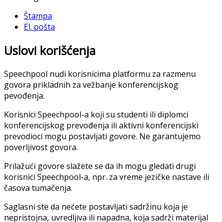
Štampa
El. pošta
Uslovi korišćenja
Speechpool nudi korisnicima platformu za razmenu
govora prikladnih za vežbanje konferencijskog
pevođenja.
Korisnici Speechpool-a koji su studenti ili diplomci
konferencijskog prevođenja ili aktivni konferencijski
prevodioci mogu postavljati govore. Ne garantujemo
poverljivost govora.
Prilažući govore slažete se da ih mogu gledati drugi
korisnici Speechpool-a, npr. za vreme jezičke nastave ili
časova tumačenja.
Saglasni ste da nećete postavljati sadržinu koja je
nepristojna, uvredljiva ili napadna, koja sadrži materijal