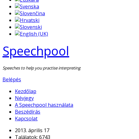
Speechpool
Speeches to help you practise interpreting
Belépés
Kezdőlap
Névjegy
A Speechpool használata
Beszédírás
Kapcsolat
2013. április 17
Találatok: 6743