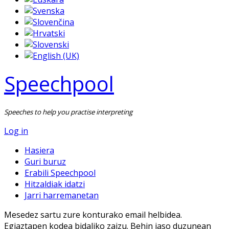
Speechpool
Speeches to help you practise interpreting
Log in
Hasiera
Guri buruz
Erabili Speechpool
Hitzaldiak idatzi
Jarri harremanetan
Mesedez sartu zure konturako email helbidea.
Egiaztapen kodea bidaliko zaizu. Behin jaso duzunean