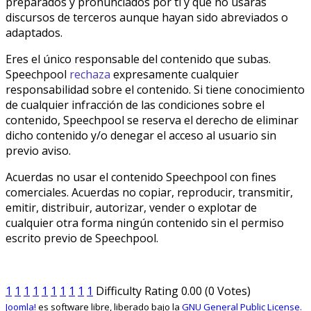
preparados y pronunciados por ti y que no usarás
discursos de terceros aunque hayan sido abreviados o
adaptados.
Eres el único responsable del contenido que subas.
Speechpool
rechaza
expresamente cualquier
responsabilidad sobre el contenido. Si tiene conocimiento
de cualquier infracción de las condiciones sobre el
contenido, Speechpool se reserva el derecho de eliminar
dicho contenido y/o denegar el acceso al usuario sin
previo aviso.
Acuerdas no usar el contenido Speechpool con fines
comerciales. Acuerdas no copiar, reproducir, transmitir,
emitir, distribuir, autorizar, vender o explotar de
cualquier otra forma ningún contenido sin el permiso
escrito previo de Speechpool.
1
1
1
1
1
1
1
1
1
1
Difficulty Rating 0.00 (0 Votes)
Joomla!
es software libre, liberado bajo la
GNU General Public License.